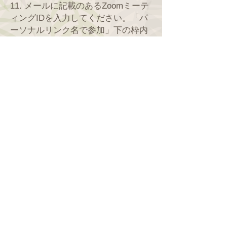
11. メールに記載のあるZoomミーテ
ィングIDを入力してください。「パ
ーソナルリンク名で参加」下の枠内
は、任意のお名前を記入してくださ
い。そのままでも結構です。
記入すると「参加」ボタンが青にな
りますので、クリックしてくださ
い。
パスコードは次の画面での入力とな
ります。